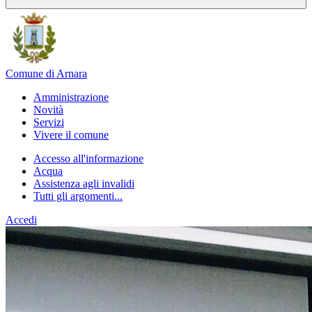
Comune di Arnara
Amministrazione
Novità
Servizi
Vivere il comune
Accesso all'informazione
Acqua
Assistenza agli invalidi
Tutti gli argomenti...
Accedi