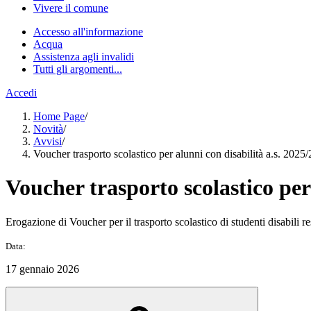
Vivere il comune
Accesso all'informazione
Acqua
Assistenza agli invalidi
Tutti gli argomenti...
Accedi
Home Page
/
Novità
/
Avvisi
/
Voucher trasporto scolastico per alunni con disabilità a.s. 2025
Voucher trasporto scolastico per
Erogazione di Voucher per il trasporto scolastico di studenti disabili res
Data:
17 gennaio 2026