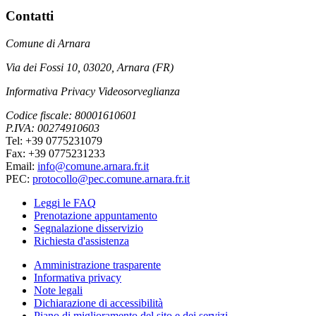
Contatti
Comune di Arnara
Via dei Fossi 10, 03020, Arnara (FR)
Informativa Privacy Videosorveglianza
Codice fiscale: 80001610601
P.IVA: 00274910603
Tel: +39 0775231079
Fax: +39 0775231233
Email:
info@comune.arnara.fr.it
PEC:
protocollo@pec.comune.arnara.fr.it
Leggi le FAQ
Prenotazione appuntamento
Segnalazione disservizio
Richiesta d'assistenza
Amministrazione trasparente
Informativa privacy
Note legali
Dichiarazione di accessibilità
Piano di miglioramento del sito e dei servizi