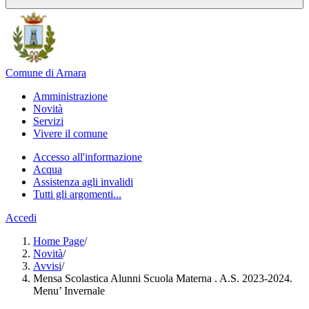
Comune di Arnara
Amministrazione
Novità
Servizi
Vivere il comune
Accesso all'informazione
Acqua
Assistenza agli invalidi
Tutti gli argomenti...
Accedi
Home Page
/
Novità
/
Avvisi
/
Mensa Scolastica Alunni Scuola Materna . A.S. 2023-2024.
Menu’ Invernale