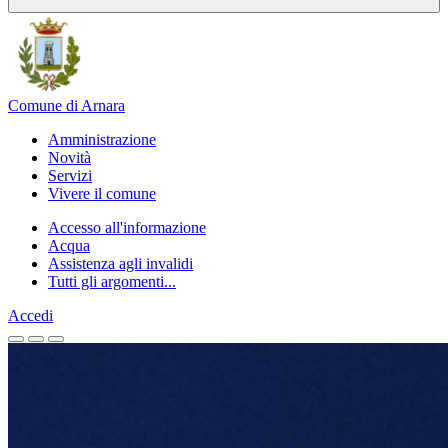
Comune di Arnara
Amministrazione
Novità
Servizi
Vivere il comune
Accesso all'informazione
Acqua
Assistenza agli invalidi
Tutti gli argomenti...
Accedi
Homepage