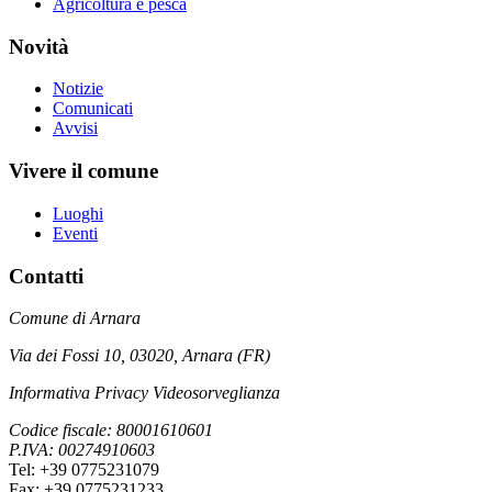
Agricoltura e pesca
Novità
Notizie
Comunicati
Avvisi
Vivere il comune
Luoghi
Eventi
Contatti
Comune di Arnara
Via dei Fossi 10, 03020, Arnara (FR)
Informativa Privacy Videosorveglianza
Codice fiscale: 80001610601
P.IVA: 00274910603
Tel: +39 0775231079
Fax: +39 0775231233