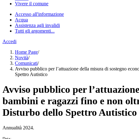
Vivere il comune
Accesso all'informazione
Acqua
Assistenza agli invalidi
Tutti gli argomenti...
Accedi
Home Page
/
Novità
/
Comunicati
/
Avviso pubblico per l’attuazione della misura di sostegno econom
Spettro Autistico
Avviso pubblico per l’attuazione
bambini e ragazzi fino e non olt
Disturbo dello Spettro Autistico
Annualità 2024.
Data: