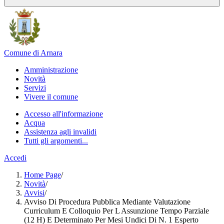
Comune di Arnara
Amministrazione
Novità
Servizi
Vivere il comune
Accesso all'informazione
Acqua
Assistenza agli invalidi
Tutti gli argomenti...
Accedi
Home Page
/
Novità
/
Avvisi
/
Avviso Di Procedura Pubblica Mediante Valutazione
Curriculum E Colloquio Per L Assunzione Tempo Parziale
(12 H) E Determinato Per Mesi Undici Di N. 1 Esperto