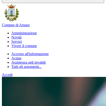
Comune di Arnara
Amministrazione
Novità
Servizi
Vivere il comune
Accesso all'informazione
Acqua
Assistenza agli invalidi
Tutti gli argomenti...
Accedi