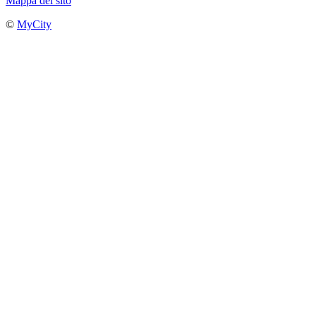
Mappa del sito
©
MyCity