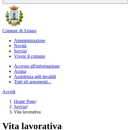
Comune di Arnara
Amministrazione
Novità
Servizi
Vivere il comune
Accesso all'informazione
Acqua
Assistenza agli invalidi
Tutti gli argomenti...
Accedi
Home Page
/
Servizi
/
Vita lavorativa
Vita lavorativa