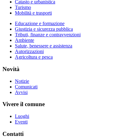
Catasto e urbanistica
Turismo
Mobilità e trasporti
Educazione e formazione
Giustizia e sicurezza pubblica
Tributi, finanze e contravvenzioni
Ambiente
Salute, benessere e assistenza
Autorizzazioni
Agricoltura e pesca
Novità
Notizie
Comunicati
Avvisi
Vivere il comune
Luoghi
Eventi
Contatti