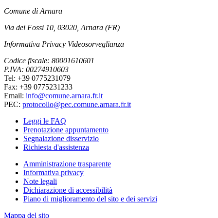
Comune di Arnara
Via dei Fossi 10, 03020, Arnara (FR)
Informativa Privacy Videosorveglianza
Codice fiscale: 80001610601
P.IVA: 00274910603
Tel: +39 0775231079
Fax: +39 0775231233
Email:
info@comune.arnara.fr.it
PEC:
protocollo@pec.comune.arnara.fr.it
Leggi le FAQ
Prenotazione appuntamento
Segnalazione disservizio
Richiesta d'assistenza
Amministrazione trasparente
Informativa privacy
Note legali
Dichiarazione di accessibilità
Piano di miglioramento del sito e dei servizi
Mappa del sito