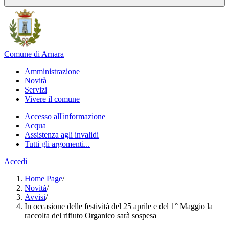
Comune di Arnara
Amministrazione
Novità
Servizi
Vivere il comune
Accesso all'informazione
Acqua
Assistenza agli invalidi
Tutti gli argomenti...
Accedi
Home Page
/
Novità
/
Avvisi
/
In occasione delle festività del 25 aprile e del 1° Maggio la
raccolta del rifiuto Organico sarà sospesa