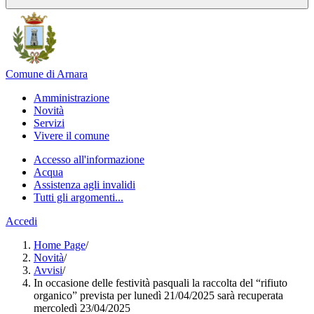
Comune di Arnara
Amministrazione
Novità
Servizi
Vivere il comune
Accesso all'informazione
Acqua
Assistenza agli invalidi
Tutti gli argomenti...
Accedi
Home Page
/
Novità
/
Avvisi
/
In occasione delle festività pasquali la raccolta del “rifiuto
organico” prevista per lunedì 21/04/2025 sarà recuperata
mercoledì 23/04/2025