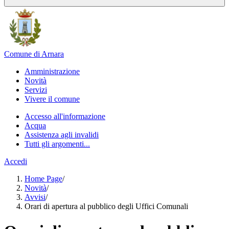
Comune di Arnara
Amministrazione
Novità
Servizi
Vivere il comune
Accesso all'informazione
Acqua
Assistenza agli invalidi
Tutti gli argomenti...
Accedi
Home Page
/
Novità
/
Avvisi
/
Orari di apertura al pubblico degli Uffici Comunali